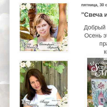
пятница, 30 о
"Свеча 
Добрый 
Осень э
пр