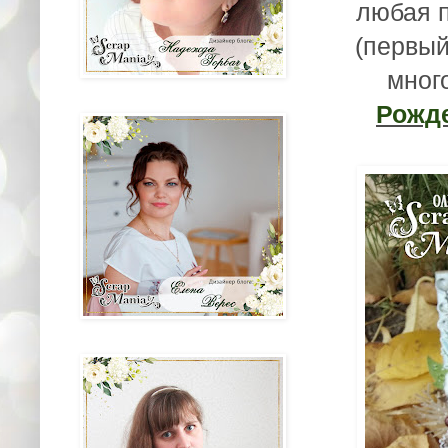
любая 
(первый
мног
Рожде