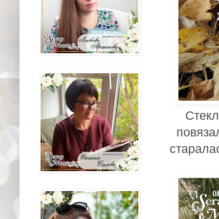
Стекл
повяза
старалас